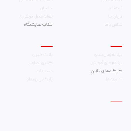
صفحه اصلی
مشارکت‌کنندگان
ثبت‌نام
حامیان
درباره ما
نقشه محل برگزاری
تماس با ما
کتاب نمایشگاه
امور همایش
چندرسانه‌ای
برنامه زمان‌بندی
بلاگ خبری
برنامه‌های آموزشی
گالری تصاویر
کارگاه‌های آنلاین
مستندات
کمیته‌‌ها
بایگانی رویداد
ارتباط با ما
۰۲۱۸۸۲۰۳۸۴۵
info@rasayesh.com