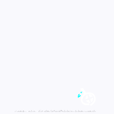
مایل به دریافت خبرنام
با عضویت در خبرنامه، از آخرین اخبار ر
قوانین و مقررات
سوالات متداول
استعلام گواهی
یازدهمین همایش و نمایشگاه مکمل‌های غذایی و رژیمی به همت